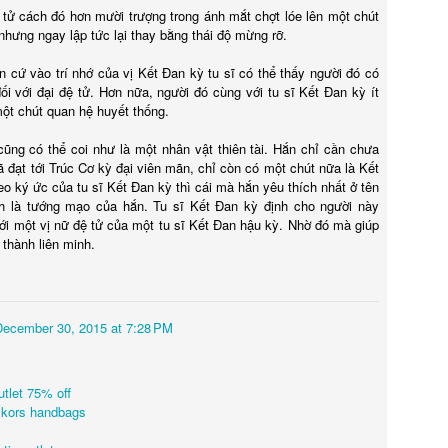
 tử cách đó hơn mười trượng trong ánh mắt chợt lóe lên một chút
nhưng ngay lập tức lại thay bằng thái độ mừng rỡ.
cứ vào trí nhớ của vị Kết Đan kỳ tu sĩ có thể thấy người đó có
đối với đại đệ tử. Hơn nữa, người đó cùng với tu sĩ Kết Đan kỳ ít
ột chút quan hệ huyết thống.
cũng có thể coi như là một nhân vật thiên tài. Hắn chỉ cần chưa
ã đạt tới Trúc Cơ kỳ đại viên mãn, chỉ còn có một chút nữa là Kết
o ký ức của tu sĩ Kết Đan kỳ thì cái mà hắn yêu thích nhất ở tên
nh là tướng mạo của hắn. Tu sĩ Kết Đan kỳ định cho người này
ới một vị nữ đệ tử của một tu sĩ Kết Đan hậu kỳ. Nhờ đó mà giúp
 thành liên minh.
December 30, 2015 at 7:28 PM
he acting great relived his most unlikely of roles – of playing an a
th great fondness. He also generously took questions from the audienc
cal on the acting process and why today, he's still busy working. He wa
utlet 75% off
h director Edgar Wright.
 kors handbags