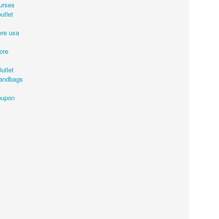
urses
utlet
tore usa
ore
utlet
handbags
oupon
Posted
22nd July 2020
by
Ed Gibbs
t live events
London Australian film festival.
London Live Q&A event
Priscilla
Terence Stamp
44
View comments