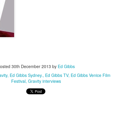
 with director Ben Wheatley (Kill List, A Field in England et al) an
n behind the lens is no less arresting. A striking, visceral dramatic
s title suggests in an altogether unpredictable way. Beautifully shot in t
l Park, the film and our in conversation attracted a lively crowd on a
t at the Norwich Film Festival can be viewed here. For the latest inf
site.
osted
30th December 2013
by
Ed Gibbs
vity
Ed Gibbs Sydney.
Ed Gibbs TV
Ed Gibbs Venice Film
Festival
Gravity interviews