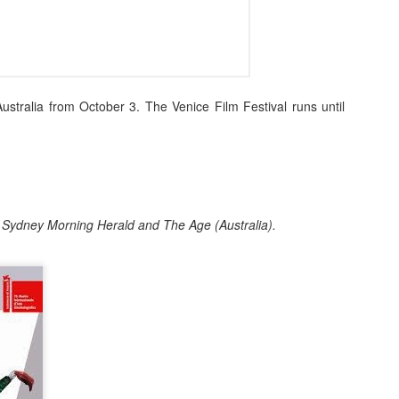
Australia from October 3. The Venice Film Festival runs until
Posted
23rd September 2020
by
Ed Gibbs
e Sydney Morning Herald and The Age (Australia).
28
View comments
In Conversation: Michael Smiley
rectorial debut "La Petite Mort", I had the pleasure of hosting an in
tumn.