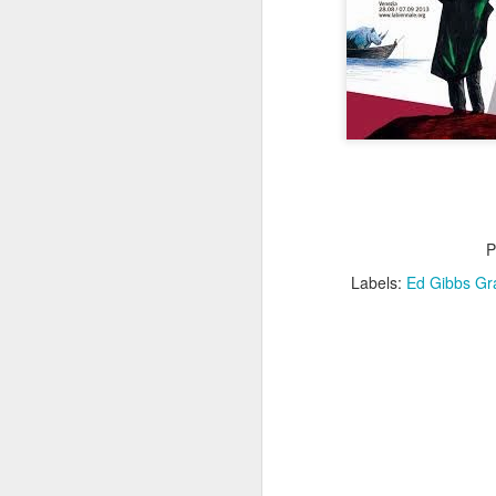
Best-known for his work
franchise, Smiley's tur
explores exactly what it
South London's Brockwel
afternoon.
Some photos of the even
head to the festival web
P
Labels:
Ed Gibbs Gra