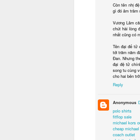
Còn tên nhị đệ
gì đó âm trầm 
Vương Lâm căn 
chút hài lòng 
nhất cũng có m
Tên đại để tử 
tới trăm năm đ
Đan. Nhưng the
đại đệ tử chí
song tu cùng v
cho hai bên trở
Reply
Anonymous
As animated as ever, t
polo shirts
Australian outback – wi
fitflop sale
anecdotes, he waxed lyri
michael kors o
of filming in London wit
cheap michael
coach outlet