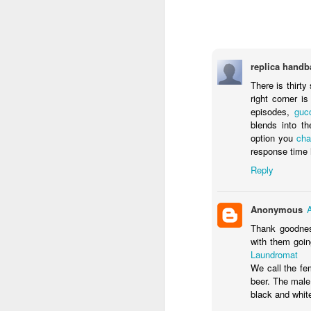
replica handb
There is thirty
right corner is
episodes,
gucc
blends into t
option you
cha
response time i
Reply
Anonymous
A
Thank goodnes
with them goin
Laundromat
We call the fe
beer. The male
black and white