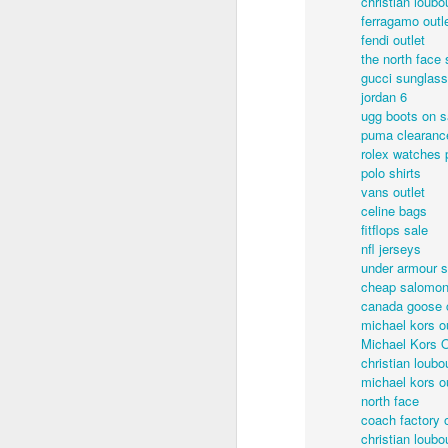
christian loubou
ferragamo outl
fendi outlet
the north face 
gucci sunglass
jordan 6
ugg boots on s
puma clearance
rolex watches 
polo shirts
vans outlet
celine bags
fitflops sale
nfl jerseys
under armour s
Some photos from the ev
cheap salomon
to revisit, is available
canada goose 
michael kors ou
Michael Kors O
christian loubo
michael kors ou
north face
coach factory o
christian loubo