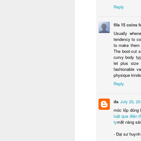
Reply
ED GIBBS
fifa 15 coins f
Usually when
tendency to co
to make them 
Labels:
The boot-cut s
curvy body typ
let plus size
fashionable va
physique kinds,
Reply
đa
July 23, 20
JUL
móc lốp dũng 
22
luật qua điện t
LAST SUMMER, I had the
ty
mắt nàng sáng
25th anniversary screen
- Đại sư huynh 