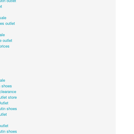
tin outlet
et
sale
es outlet
ale
 outlet
prices
ale
ent, organised by the London Australian Film Festival, feature here. Th
 shoes
 on DVD/Blu-ray from the BFI Shop and other retailers.
clearance
tlet store
utlet
utin shoes
tlet
utlet
utin shoes