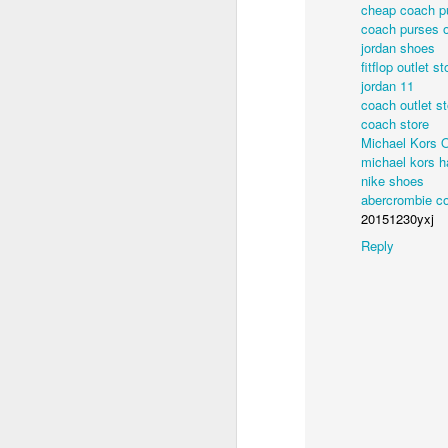
cheap coach p
coach purses o
jordan shoes
fitflop outlet s
jordan 11
coach outlet st
coach store
Michael Kors O
michael kors 
nike shoes
ED GIBBS
abercrombie c
20151230yxj
Reply
Labels:
Ed Gibbs hos