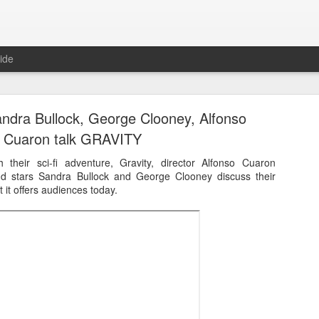
ide
ndra Bullock, George Clooney, Alfonso
Cuaron talk GRAVITY
their sci-fi adventure, Gravity, director Alfonso Cuaron
nd stars Sandra Bullock and George Clooney discuss their
E RIOT – Now showing in cinemas and on deman
 it offers audiences today.