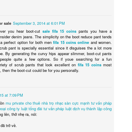
or sale
September 3, 2014 at 6:01 PM
ever you hear boot-cut
sale fifa 15 coins
pants you have a
Posted
23rd September 2020
by
Ed Gibbs
nsider denim jeans. The simplicity on the boot reduce pant tends
a perfect option for both men
fifa 15 coins online
and women.
Ed Gibbs host live events
ed gibbs michael smiley
norwich film festival
crub pant is specially essential since it disguises the a lot more
e. By generating the curvy hips appear slimmer, boot-cut pants
 people quite a few options. So if youe searching for a fun
riety of scrub pants that look excellent on
fifa 15 coins
most
52
View comments
 then the boot-cut could be for you personally.
15 at 7:09 PM
Happy birthday, Terence Stamp!
lồn
mu private
cho thuê nhà trọ
nhạc sàn cực mạnh
tư vấn pháp
hoại
công ty luật
tổng đài tư vấn pháp luật
dịch vụ thành lập công
 pleasure of hosting a lively Q&A with the legendary Terence Stamp. 
 lên, thở nhẹ ra, nói:
ing of Priscilla, Queen of the Desert at Picturehouse Central in London
đã trở về.