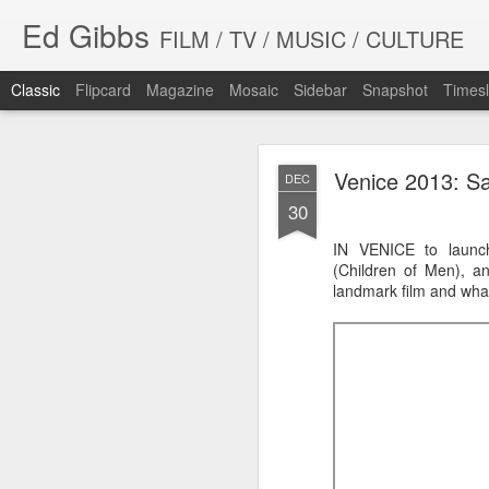
Ed Gibbs
FILM / TV / MUSIC / CULTURE
Classic
Flipcard
Magazine
Mosaic
Sidebar
Snapshot
Timesl
Venice 2013: Sa
DEC
30
IN VENICE to launch 
(Children of Men), a
WHIT
landmark
film and what
SEP
23