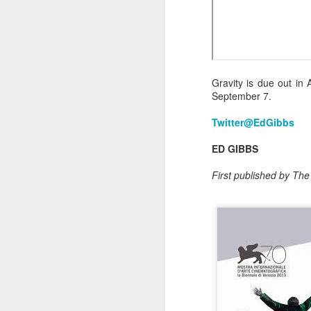
Gravity is due out in 
September 7.
Twitter@EdGibbs
ED GIBBS
First published by Th
SEP
23
To coincide with his di
Michael Smiley last au