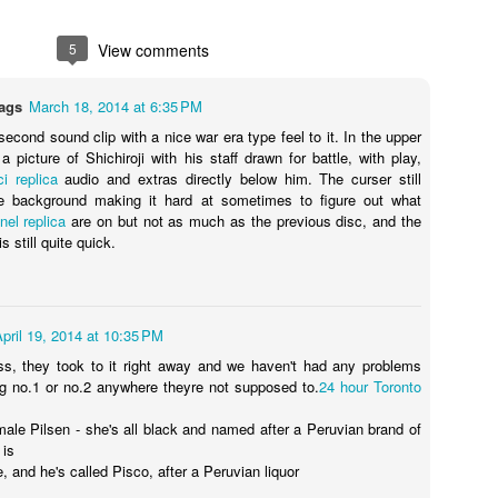
5
View comments
ags
March 18, 2014 at 6:35 PM
 second sound clip with a nice war era type feel to it. In the upper
 a picture of Shichiroji with his staff drawn for battle, with play,
i replica
audio and extras directly below him. The curser still
he background making it hard at sometimes to figure out what
nel replica
are on but not as much as the previous disc, and the
s still quite quick.
pril 19, 2014 at 10:35 PM
s, they took to it right away and we haven't had any problems
g no.1 or no.2 anywhere theyre not supposed to.
24 hour Toronto
male Pilsen - she's all black and named after a Peruvian brand of
 is
, and he's called Pisco, after a Peruvian liquor